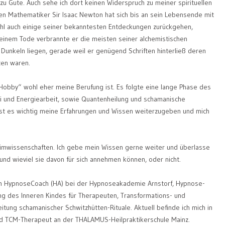
zu Gute. Auch sehe ich dort keinen Widerspruch zu meiner spirituellen
en Mathematiker Sir Isaac Newton hat sich bis an sein Lebensende mit
ohl auch einige seiner bekanntesten Entdeckungen zurückgehen,
 seinem Tode verbrannte er die meisten seiner alchemistischen
Dunkeln liegen, gerade weil er genügend Schriften hinterließ deren
oten waren.
obby“ wohl eher meine Berufung ist. Es folgte eine lange Phase des
ki und Energiearbeit, sowie Quantenheilung und schamanische
ist es wichtig meine Erfahrungen und Wissen weiterzugeben und mich
eimwissenschaften. Ich gebe mein Wissen gerne weiter und überlasse
nd wieviel sie davon für sich annehmen können, oder nicht.
zum HypnoseCoach (HA) bei der Hypnoseakademie Arnstorf, Hypnose-
ung des Inneren Kindes für Therapeuten, Transformations- und
itung schamanischer Schwitzhütten-Rituale. Aktuell befinde ich mich in
nd TCM-Therapeut an der THALAMUS-Heilpraktikerschule Mainz.